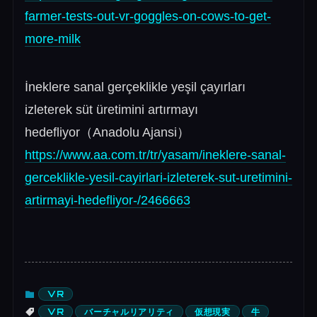
farmer-tests-out-vr-goggles-on-cows-to-get-
more-milk
İneklere sanal gerçeklikle yeşil çayırları
izleterek süt üretimini artırmayı
hedefliyor（Anadolu Ajansi）
https://www.aa.com.tr/tr/yasam/ineklere-sanal-
gerceklikle-yesil-cayirlari-izleterek-sut-uretimini-
artirmayi-hedefliyor-/2466663
VR
VR
バーチャルリアリティ
仮想現実
牛