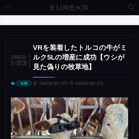
EUREKA
ホーム
VR
VRを装着したトルコの牛がミ
ルク5Lの増産に成功【ウシが
2022
1/23
見た偽りの牧草地】
2022.01.23
2022.01.23
VR