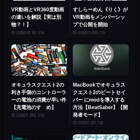
VR動画とVR360度動画
すしらーめん《りく》が
の違いを解説【実は別
VR動画をメンバーシッ
物？！】
プで公開を開始
2020.12.24
2021.08.13
オキュラスクエスト2の
MacBookでオキュラス
利き手側のコントローラ
クエスト2のビートセイ
ーの電池の消費が早い件
バー にmodを導入する
【充電池のすゝめ】
方法【BeatSaber】【開
発者モード】
2021.02.25
2021.01.10