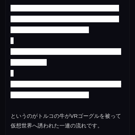
オランダおよびスコットランドで牛がリ
ラックスした環境下でミルクを出しやす
くなるという研究結果を発表
↓
ロシアでVRを牛に装着しリラックスさせ
る実験を行う
↓
トルコの酪農家が実際に牛にVRゴーグル
を装着しミルク増加を試みる
というのがトルコの牛がVRゴーグルを被って
仮想世界へ誘われた一連の流れです。