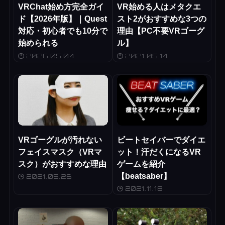
VRChat始め方完全ガイ
VR始める人はメタクエ
ド【2026年版】｜Quest
スト2がおすすめな3つの
対応・初心者でも10分で
理由【PC不要VRゴーグ
始められる
ル】
2026.05.04
2021.05.14
VRゴーグルが汚れない
ビートセイバーでダイエ
フェイスマスク（VRマ
ット！汗だくになるVR
スク）がおすすめな理由
ゲームを紹介
【beatsaber】
2021.05.26
2021.11.18