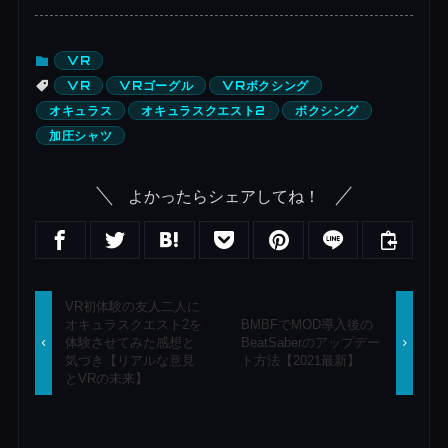
VR
VR
VRゴーグル
VRボクシング
オキュラス
オキュラスクエスト2
ボクシング
加圧シャツ
よかったらシェアしてね！
VR初体験の友人二人に
オキュラスクエスト2を
BMBFでMOD導入後の
体験させてみた感想と
BeatSaberのアップデー
気づき【リアルな意見
ト方法【2021最新】
とVRの未来】