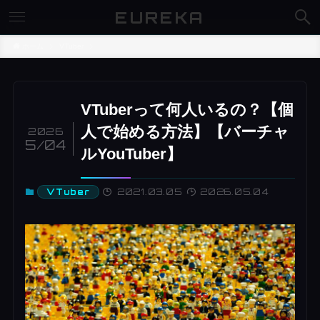
EUREKA
ホーム
VTuber
VTuberって何人いるの？【個
人で始める方法】【バーチャ
2026
5/04
ルYouTuber】
2021.03.05
2026.05.04
VTuber