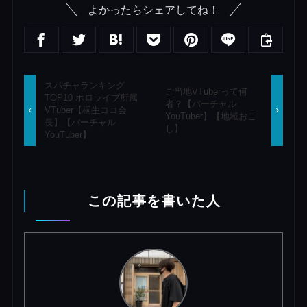
よかったらシェアしてね！
スパチャランキング
ご当地VTuberって何
TOP10 ホロライブ所属
者？【バーチャル
VTuber【桐生ココ会
YouTuber】【地域おこ
長】【バーチャル
し】
YouTuber】
この記事を書いた人